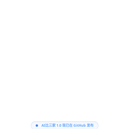
AI比三家 1.0 现已在 GitHub 发布